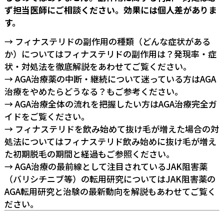
ず担当医師にご相談ください。効果には個人差がありま
す。
→ フィナステリドの副作用の種類（どんな症状がある
か）については
フィナステリドの副作用は？発現率・症
状・対処法を徹底解説
をあわせてご覧ください。
→ AGA治療薬の中断・継続について迷っている方は
AGA
治療をやめたらどうなる？
もご参考ください。
→ AGA治療全体の流れを把握したい方は
AGA治療完全ガ
イド
をご覧ください。
→ フィナステリドを飲み始めて抜け毛が増えた場合の対
処法については
フィナステリド飲み始めに抜け毛が増え
た初期脱毛の期間と経過
もご参照ください。
→ AGA治療の最前線として注目されているJAK阻害薬
（バリシチニブ等）の転用研究については
JAK阻害薬の
AGA転用研究と治験の最新動向を解説
もあわせてご覧く
ださい。