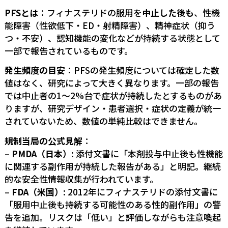
PFSとは
：フィナステリドの服用を
中止した後も
、性機
能障害（性欲低下・ED・射精障害）、精神症状（抑う
つ・不安）、認知機能の変化などが持続する状態として
一部で報告されているものです。
発生頻度の目安
：PFSの発生頻度については確定した数
値はなく、研究によって大きく異なります。一部の報告
では中止者の1〜2%台で症状が持続したとするものがあ
りますが、研究デザイン・患者選択・症状の定義が統一
されていないため、数値の単純比較はできません。
規制当局の公式見解
：
–
PMDA（日本）
: 添付文書に「本剤投与中止後も性機能
に関連する副作用が持続した報告がある」と明記。継続
的な安全性情報収集が行われています。
–
FDA（米国）
: 2012年にフィナステリドの添付文書に
「服用中止後も持続する可能性のある性的副作用」の警
告を追加。リスクは「低い」と評価しながらも注意喚起