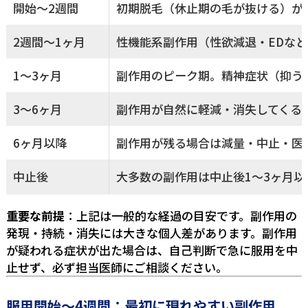
開始〜2週間
初期脱毛（休止期の毛が抜ける）が
2週間〜1ヶ月
性機能系副作用（性欲減退・EDな
1〜3ヶ月
副作用のピーク期。精神症状（抑う
3〜6ヶ月
副作用が自然に軽減・消失してくる
6ヶ月以降
副作用が残る場合は減量・中止・医
中止後
大多数の副作用は中止後1〜3ヶ月
重要な前提
：上記は一般的な経過の目安です。副作用の
発現・持続・消失には大きな個人差があります。副作用
が疑われる症状が出た場合は、自己判断で急に服用を中
止せず、必ず担当医師にご相談ください。
服用開始〜4週間：最初に現れやすい副作用