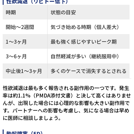
性欲減退（リビドー低下）
時期
状態の目安
開始〜2週間
気づき始める時期（個人差大）
1〜3ヶ月
最も強く感じやすいピーク期
3〜6ヶ月
自然軽減が多い（継続服用中）
中止後1〜3ヶ月
多くのケースで消失するとされる
性欲減退は最も多く報告される副作用の一つです。発生
率は約1.1%（PMDA添付文書）と決して高くはありませ
んが、出現した場合には心理的な影響も大きい副作用で
す。パートナーへの影響も考慮し、気になる場合は早め
に医師に相談しましょう。
勃起障害（ED）