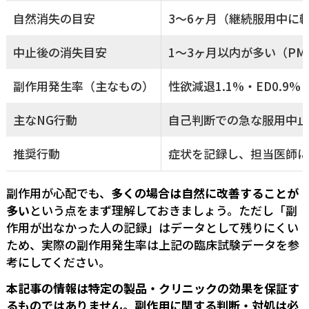
自然消失の目安
3〜6ヶ月（継続服用中に
中止後の消失目安
1〜3ヶ月以内が多い（PM
副作用発生率（主なもの）
性欲減退1.1%・ED0.9
主なNG行動
自己判断での急な服用中止
推奨行動
症状を記録し、担当医師に
副作用が心配でも、
多くの場合は自然に改善することが
多い
という点をまず理解しておきましょう。ただし「副
作用が出なかった人の記録」はデータとして残りにくい
ため、実際の副作用発生率は上記の臨床試験データを参
考にしてください。
本記事の情報は特定の製品・クリニックの効果を保証す
るものではありません。副作用に関する判断・対処は必