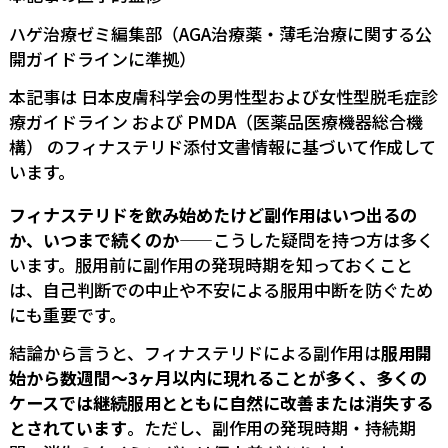
ハゲ治療ゼミ編集部（AGA治療薬・薄毛治療に関する公
開ガイドラインに準拠）
本記事は
日本皮膚科学会の男性型および女性型脱毛症診
療ガイドライン
および
PMDA（医薬品医療機器総合機
構）
のフィナステリド添付文書情報に基づいて作成して
います。
フィナステリドを飲み始めたけど副作用はいつ出るの
か、いつまで続くのか
——こうした疑問を持つ方は多く
います。服用前に副作用の発現時期を知っておくこと
は、自己判断での中止や不安による服用中断を防ぐため
にも重要です。
結論から言うと、フィナステリドによる副作用は
服用開
始から数週間〜3ヶ月以内に現れることが多く、多くの
ケースでは継続服用とともに自然に改善または消失する
とされています
。ただし、副作用の発現時期・持続期