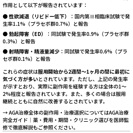
作用として以下が報告されています：
性欲減退（リビドー低下）
：国内第Ⅲ相臨床試験で発
生率1.1%（プラセボ群0.7%）と報告
勃起障害（ED）
：同試験で発生率0.9%（プラセボ群
0.3%）と報告
射精障害・精液量減少
：同試験で発生率0.6%（プラ
セボ群0.1%）と報告
これらの症状は
服用開始から2週間〜1ヶ月の間に最初に
気づく方が多い
とされています。ただし、上記の発生率
が示すとおり、実際に副作用を経験する方は全体の1〜
2%程度と報告されています。また、多くの場合は服用
継続とともに自然に改善するとされています。
→ AGA治療全体の副作用・治療選択については
AGA治療
完全ガイド｜薬・費用・期間・クリニック選びを医師監
修で徹底解説
もご参照ください。