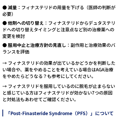
減量
：フィナステリドの用量を下げる（医師の判断が
必要）
他剤への切り替え
：
フィナステリドからデュタステリ
ドへの切り替えタイミングと注意点
など別の治療薬への
変更を検討
服用中止と治療方針の見直し
：副作用と治療効果のバ
ランスを評価
→ フィナステリドの効果が出ているかどうかを判断した
い場合や、薬をやめることを考えている場合は
AGA治療
をやめたらどうなる？
も参考にしてください。
→ フィナステリドを服用しているのに脱毛が止まらない
と感じている方は
フィナステリドが効かない7つの原因
と対処法
もあわせてご確認ください。
「Post-Finasteride Syndrome（PFS）」について