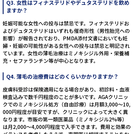
Q3. 女性はフィナステリドやデュタステリドを飲め
ますか？
妊娠可能な女性への投与は禁忌です。フィナステリドお
よびデュタステリドはいずれも催奇形性（男性胎児への
影響）が報告されており、PMDA添付文書においても妊
婦・妊娠の可能性がある女性への投与は禁忌と明記され
ています。女性の薄毛治療はミノキシジル外用・栄養補
充・セファランチン等が中心となります。
Q4. 薄毛の治療費はどのくらいかかりますか？
皮膚科受診は保険適用になる場合があり、初診料・血液
検査込みで数千円程度のことが多いです。AGAクリニッ
クでのミノキシジル処方（自由診療）は月額3,000〜10,
000円程度が目安ですが、クリニックによって大きく異
なります。市販の第一類医薬品（ミノキシジル2%等）
は月2,000〜4,000円程度で入手できます。費用と効果の