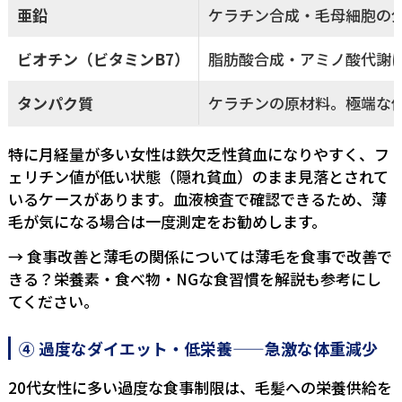
亜鉛
ケラチン合成・毛母細胞の
ビオチン（ビタミンB7）
脂肪酸合成・アミノ酸代謝
タンパク質
ケラチンの原材料。極端な
特に月経量が多い女性は鉄欠乏性貧血になりやすく、フ
ェリチン値が低い状態（隠れ貧血）のまま見落とされて
いるケースがあります。血液検査で確認できるため、薄
毛が気になる場合は一度測定をお勧めします。
→ 食事改善と薄毛の関係については
薄毛を食事で改善で
きる？栄養素・食べ物・NGな食習慣を解説
も参考にし
てください。
④ 過度なダイエット・低栄養——急激な体重減少
20代女性に多い過度な食事制限は、毛髪への栄養供給を