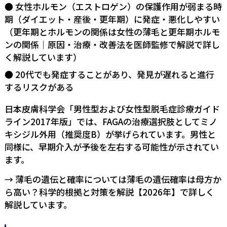
女性ホルモン（エストロゲン）の保護作用が弱まる時
期（ダイエット・産後・更年期）に発症・悪化しやすい
（更年期とホルモンの関係は
女性の薄毛と更年期ホルモ
ンの関係｜原因・治療・改善法を医師監修で解説
で詳し
く解説しています）
20代でも発症することがあり、発見が遅れると進行
するリスクがある
日本皮膚科学会「男性型および女性型脱毛症診療ガイド
ライン2017年版」では、FAGAの治療選択肢としてミノ
キシジル外用（推奨度B）が挙げられています。男性と
同様に、早期介入が予後を左右する可能性が示されてい
ます。
→ 薄毛の遺伝と確率については
薄毛の遺伝確率は母方か
ら高い？科学的根拠と対策を解説【2026年】
で詳しく
解説しています。