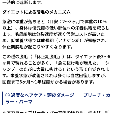
一時的に遮断します。
ダイエットによる薄毛のメカニズム
急激に体重が落ちると（目安：2〜3ヶ月で体重の10%
以上）、身体は優先度の低い部位への栄養供給を減らし
ます。毛母細胞は分裂速度が速く代謝コストが高いた
め、低栄養状態では成長期（アナゲン期）が短縮され、
休止期脱毛が起こりやすくなります。
この種の脱毛（「休止期脱毛」）は、ダイエット後3〜6
ヶ月で現れることが多く、「急に抜け毛が増えた」「シ
ャンプーのたびに大量に抜ける」という形で自覚されま
す。栄養状態が改善されれば多くは自然回復しますが、
回復まで6ヶ月〜1年程度かかる場合があります。
⑤ 過度なヘアケア・頭皮ダメージ——ブリーチ・カ
ラー・パーマ
ヘアカラー・ブリーチ・パーマ剤の繰り返し使用は、毛