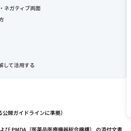
ブ・ネガティブ両面
方
理解して活用する
る公開ガイドラインに準拠）
よび
PMDA（医薬品医療機器総合機構）
の添付文書