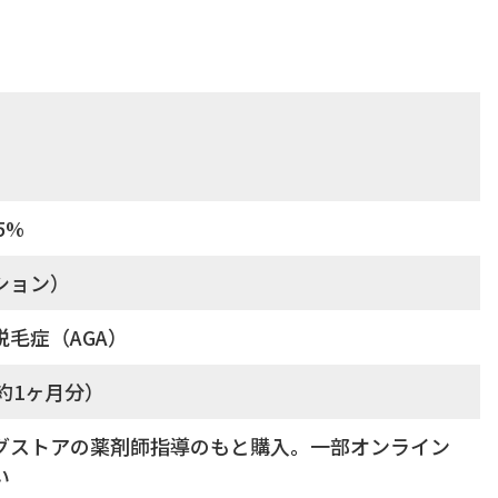
5%
ション）
毛症（AGA）
・約1ヶ月分）
グストアの薬剤師指導のもと購入。一部オンライン
い