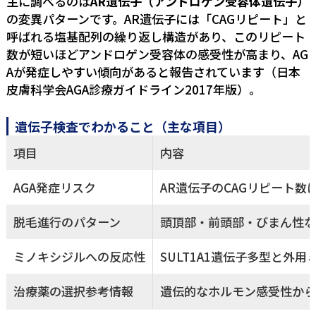
主に調べるのは
AR遺伝子（アンドロゲン受容体遺伝子）
の変異パターンです。AR遺伝子には「CAGリピート」と
呼ばれる塩基配列の繰り返し構造があり、このリピート
数が短いほどアンドロゲン受容体の感受性が高まり、AG
Aが発症しやすい傾向があると報告されています（日本
皮膚科学会AGA診療ガイドライン2017年版）。
遺伝子検査でわかること（主な項目）
項目
内容
AGA発症リスク
AR遺伝子のCAGリピート数
脱毛進行のパターン
頭頂部・前頭部・びまん性な
ミノキシジルへの反応性
SULT1A1遺伝子多型と外
治療薬の選択参考情報
遺伝的なホルモン感受性から