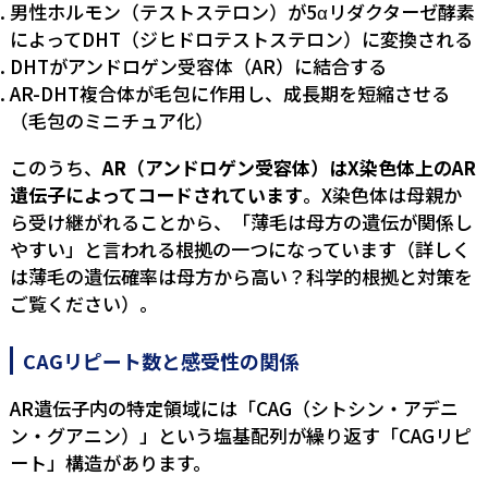
男性ホルモン（テストステロン）が5αリダクターゼ酵素
によってDHT（ジヒドロテストステロン）に変換される
DHTがアンドロゲン受容体（AR）に結合する
AR-DHT複合体が毛包に作用し、成長期を短縮させる
（毛包のミニチュア化）
このうち、
AR（アンドロゲン受容体）はX染色体上のAR
遺伝子によってコードされています
。X染色体は母親か
ら受け継がれることから、「薄毛は母方の遺伝が関係し
やすい」と言われる根拠の一つになっています（詳しく
は
薄毛の遺伝確率は母方から高い？科学的根拠と対策
を
ご覧ください）。
CAGリピート数と感受性の関係
AR遺伝子内の特定領域には「CAG（シトシン・アデニ
ン・グアニン）」という塩基配列が繰り返す「CAGリピ
ート」構造があります。