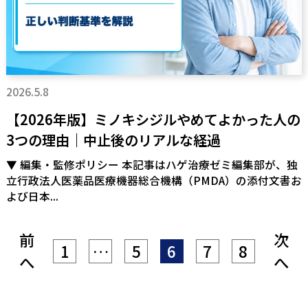
2026.5.8
【2026年版】ミノキシジルやめてよかった人の
3つの理由｜中止後のリアルな経過
▼ 編集・監修ポリシー 本記事はハゲ治療ゼミ編集部が、独
立行政法人医薬品医療機器総合機構（PMDA）の添付文書お
よび日本...
前
次
1
…
5
6
7
8
へ
へ